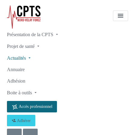
Présentation de la CPTS
Notre actualité
[SOIRÉE DU
Projet de santé
NUMÉRIQUE EN SANTÉ À
Actualités
CRAPONNE-SUR-ARZON
Annuaire
💻🩺]
Adhésion
Accueil
Notre actualité
Notre actualité
Boite à outils
[SOIRÉE DU NUMÉRIQUE EN SANTÉ À CRAPONNE-SUR-ARZON
💻🩺]
Accès professionnel
Adhérer