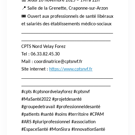
Jeudi 20 novembre 2025 – 19h à 22h
📍
Salle de la Grenette, Craponne-sur-Arzon
🎟️
Ouvert aux professionnels de santé libéraux
et salariés des établissements médico-sociaux
______________________________________
_____________________________________
CPTS Nord Velay Forez
Tel : 06.33.82.45.30
Mail : coordinatrice@cptsnvf.fr
Site internet :
https://www.cptsnvf.fr
______________________________________
_____________________________________
#cpts #cptsnordvelayforez #cptsnvf
#MaSanté2022 #projetdesanté
#groupedetravail #professionneldesanté
#patients #santé #soins #territoire #CPAM
#ARS #pluriprofessionnel #association
#EspaceSanté #MonSisra #InnovationSanté