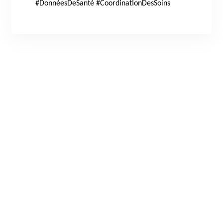
#DonnéesDeSanté #CoordinationDesSoins