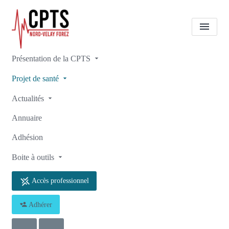
Présentation de la CPTS
Nos projets
Projet de santé
HOSPITALISATION
Actualités
DIRECTE ⛓️‍💥
Annuaire
Accueil
Nos projets
Nos projets
Adhésion
HOSPITALISATION DIRECTE ⛓️‍💥
Boite à outils
Accès professionnel
Adhérer